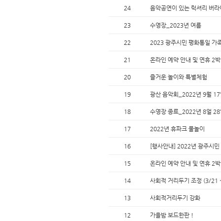
24
음악공연이 있는 럭셔리 버라
23
수영장_2023년 여름
22
2023 광주시민 평화통일 가
21
온라인 예약 안내 및 연휴 2
20
즐거운 놀이와 특별체험
19
광산 음악회_2022년 9월 17
18
수영장 종료_2022년 8얼 28
17
2022년 휴파크 물놀이
16
[행사안내] 2022년 광주시
15
온라인 예약 안내 및 연휴 2
14
사회적 거리두기 조정 (3/21 ~
13
사회적거리두기 강화
12
가을밤 보드한판 !