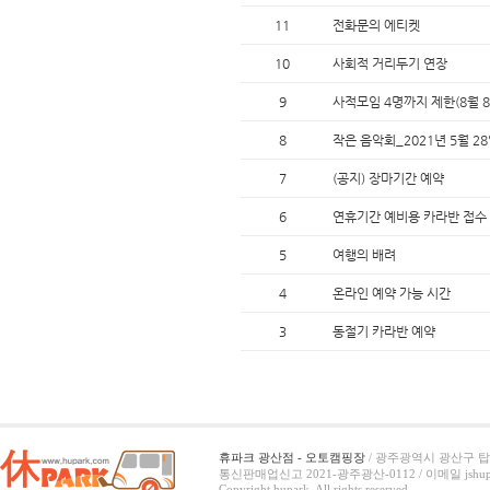
11
전화문의 에티켓
10
사회적 거리두기 연장
9
사적모임 4명까지 제한(8월 
8
작은 음악회_2021년 5월 28
7
(공지) 장마기간 예약
6
연휴기간 예비용 카라반 접수
5
여행의 배려
4
온라인 예약 가능 시간
3
동절기 카라반 예약
휴파크 광산점 - 오토캠핑장
/ 광주광역시 광산구 탑동
통신판매업신고 2021-광주광산-0112 /
이메일 jshup
Copyright hupark. All rights reserved.