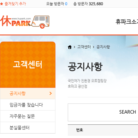
즐겨찾기 추가
오늘 방문자
0
총 방문자
325,680
휴파크소
고객센터
공지사항
고객센터
공지사항
국민여가 친환경 오토캠핑장
휴파크 광산점
공지사항
입금자를 찾습니다
SEARCH
자주묻는 질문
분실물센터
번호