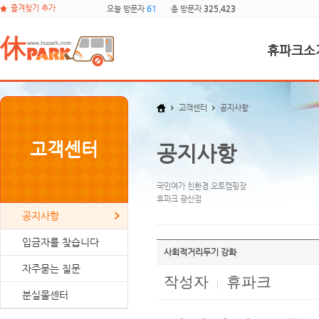
즐겨찾기 추가
오늘 방문자
61
총 방문자
325,423
휴파크소
고객센터
공지사항
고객센터
공지사항
국민여가 친환경 오토캠핑장
휴파크 광산점
공지사항
입금자를 찾습니다
사회적거리두기 강화
자주묻는 질문
작성자
휴파크
|
분실물센터