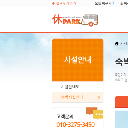
즐겨찾기 추가
오늘 방문자
4
총 
시
시설안내
숙
국민여가 
휴파크 광
시설안내도
숙박시설안내
고객문의
010-3275-3450