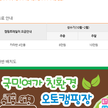
용료 안내
성수기(10월~2월)
캠핑트레일러 요금안내
주중
주말
카라반 4인용
8만원
10만원
라반 배치도