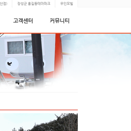
산점)
장성군 홍길동테마파크
우인모빌
고객센터
커뮤니티