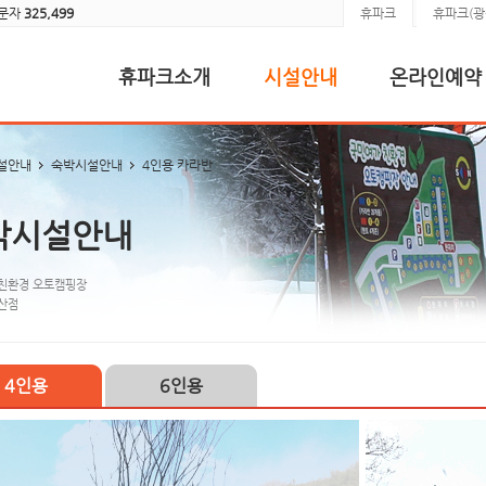
방문자
325,499
휴파크
휴파크(광
휴파크소개
시설안내
온라인예약
설안내
숙박시설안내
4인용 카라반
박시설안내
친환경 오토캠핑장
산점
4인용
6인용