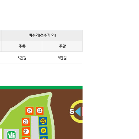
비수기(성수기 외)
주중
주말
6만원
8만원