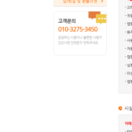
입/퇴실 및 환불규정
- 
- 
고객문의
- 
010-3275-3450
- 
궁금하신 사항이나 불편한 사항이
- 
있으시면 언제든지 연락주세요.
- 
- 
- 
- 
- 
시설
아래
- 