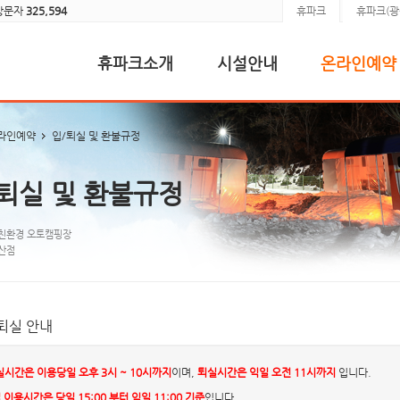
방문자
325,594
휴파크
휴파크(광
휴파크소개
시설안내
온라인예약
라인예약
입/퇴실 및 환불규정
퇴실 및 환불규정
친환경 오토캠핑장
산점
퇴실 안내
실시간은 이용당일 오후 3시 ~ 10시까지
이며,
퇴실시간은 익일 오전 11시까지
입니다.
 이용시간은 당일 15:00 부터 익일 11:00 기준
입니다.