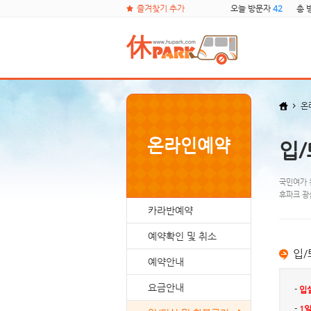
즐겨찾기 추가
오늘 방문자
42
총 
온
온라인예약
입/
국민여가 
휴파크 광
카라반예약
예약확인 및 취소
입/
예약안내
요금안내
-
입
-
1일