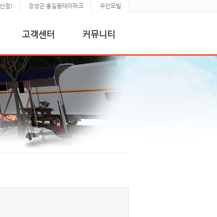
산점)
장성군 홍길동테마파크
우인모빌
고객센터
커뮤니티