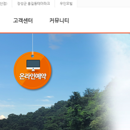
산점)
장성군 홍길동테마파크
우인모빌
고객센터
커뮤니티