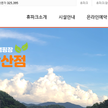
방문자
325,395
휴파크
휴파크(광
휴파크소개
시설안내
온라인예약