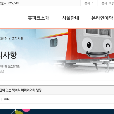
방문자
325,549
휴파크
휴파크(광
휴파크소개
시설안내
온라인예약
객센터
공지사항
지사항
친환경 오토캠핑장
산점
연이 있는 럭셔리 버라이어티 캠핑
|
휴파크