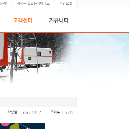
산점)
장성군 홍길동테마파크
우인모빌
고객센터
커뮤니티
작성일
|
2023.10.17
조회수
|
2319