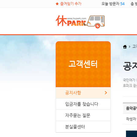
즐겨찾기 추가
오늘 방문자
54
총 
고
고객센터
공
국민여가 
휴파크 광
공지사항
입금자를 찾습니다
음악공
자주묻는 질문
작성자
분실물센터