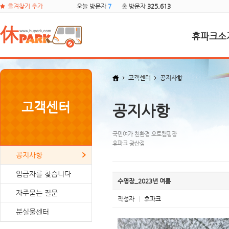
즐겨찾기 추가
오늘 방문자
7
총 방문자
325,613
휴파크소
고객센터
공지사항
고객센터
공지사항
국민여가 친환경 오토캠핑장
휴파크 광산점
공지사항
입금자를 찾습니다
수영장_2023년 여름
자주묻는 질문
작성자
|
휴파크
분실물센터