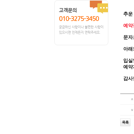
고객문의
추운
010-3275-3450
예약
궁금하신 사항이나 불편한 사항이
있으시면 언제든지 연락주세요.
문자
아래
입실
예약자
감사
∧
∨
목록