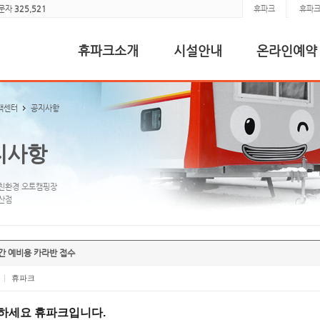
방문자
325,521
휴파크
휴파크
휴파크소개
시설안내
온라인예약
객센터
공지사항
지사항
친환경 오토캠핑장
산점
간 예비용 카라반 접수
|
휴파크
하세요 휴파크입니다.