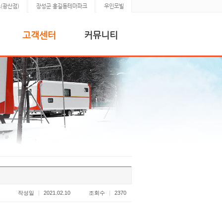
(광산점)
장성군 홍길동테마파크
우인모빌
고객센터
커뮤니티
작성일
|
2021.02.10
조회수
|
2370