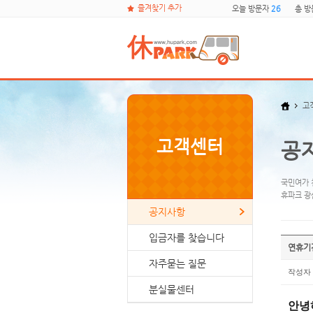
즐겨찾기 추가
오늘 방문자
26
총 
고
고객센터
공
국민여가 
휴파크 광
공지사항
입금자를 찾습니다
연휴기
자주묻는 질문
작성자
분실물센터
안녕