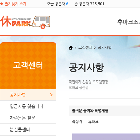
즐겨찾기 추가
오늘 방문자
6
총 방문자
325,501
휴파크소
고객센터
공지사항
고객센터
공지사항
국민여가 친환경 오토캠핑장
휴파크 광산점
공지사항
입금자를 찾습니다
즐거운 놀이와 특별체험
자주묻는 질문
작성자
|
휴파크
분실물센터