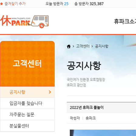
즐겨찾기 추가
오늘 방문자
25
총 방문자
325,387
휴파크소
고객센터
공지사항
고객센터
공지사항
국민여가 친환경 오토캠핑장
휴파크 광산점
공지사항
입금자를 찾습니다
2022년 휴파크 물놀이
자주묻는 질문
작성자
|
휴파크
분실물센터