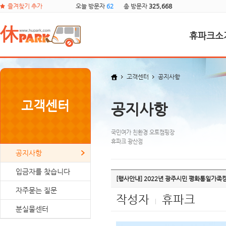
즐겨찾기 추가
오늘 방문자
62
총 방문자
325,668
휴파크소
고객센터
공지사항
고객센터
공지사항
국민여가 친환경 오토캠핑장
휴파크 광산점
공지사항
입금자를 찾습니다
[행사안내] 2022년 광주시민 평화통일가족
자주묻는 질문
작성자
휴파크
|
분실물센터