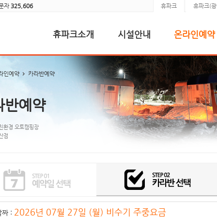
방문자
325,606
휴파크
휴파크(광
휴파크소개
시설안내
온라인예약
라인예약
카라반예약
라반예약
친환경 오토캠핑장
산점
2026년 07월 27일 (월) 비수기 주중요금
짜 :