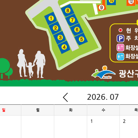
2026. 07
일
월
화
수
목
1
2