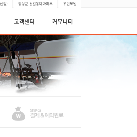
산점)
장성군 홍길동테마파크
우인모빌
고객센터
커뮤니티