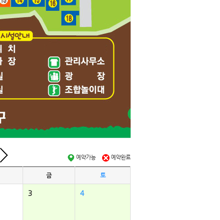
예약가능
예약완료
금
토
3
4