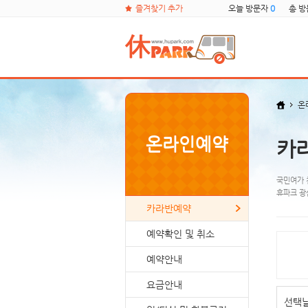
즐겨찾기 추가
오늘 방문자
0
총 
온
온라인예약
카
국민여가 
휴파크 광
카라반예약
예약확인 및 취소
예약안내
요금안내
선택날