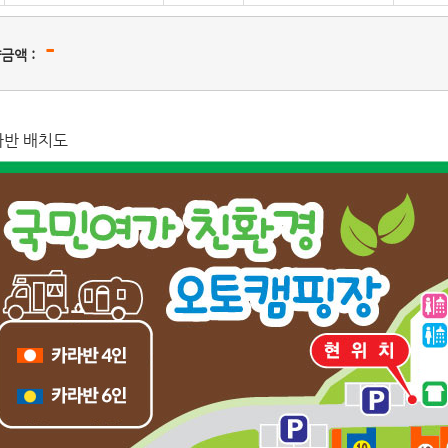
-
금액 :
라반 배치도