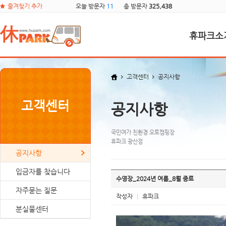
즐겨찾기 추가
오늘 방문자
11
총 방문자
325,438
휴파크소
고객센터
공지사항
고객센터
공지사항
국민여가 친환경 오토캠핑장
휴파크 광산점
공지사항
입금자를 찾습니다
수영장_2024년 여름_8월 종료
자주묻는 질문
작성자
|
휴파크
분실물센터