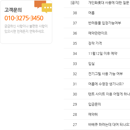
[공지]
개인화롯대 사용에 대한 질문
고객문의
38
여름
010-3275-3450
37
반려동물 입장가능여부
궁금하신 사항이나 불편한 사항이
있으시면 언제든지 연락주세요.
36
예약관련이요
35
장작 가격
34
11월12일 이후 예약
33
입실
32
전기그릴 사용 가능 여부
31
여름에 수영장 생기나요?
30
텐트 사이트 이용 어떻게 하나
29
입금문의
28
예약취
27
바베큐 하려는데 대여 되나요