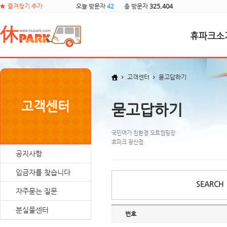
즐겨찾기 추가
오늘 방문자
42
총 방문자
325,404
휴파크소
고객센터
묻고답하기
고객센터
묻고답하기
국민여가 친환경 오토캠핑장
휴파크 광산점
공지사항
입금자를 찾습니다
SEARCH
자주묻는 질문
분실물센터
번호