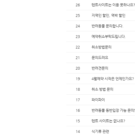
26
텐트사이트는 이용 못하나요
25
지역인 할인, 역박 할인
24
반려동물 문의합니다.
23
예약취소부탁드립니다.
22
취소방법문의
21
문의드려요
20
반려견문의
19
4월예약 시작은 언제인가요?
18
취소 방법 문의
17
와이파이
16
반려동물 동반입장 가능 문의
15
텐트 사이트는 없나요?
14
식기류 관련