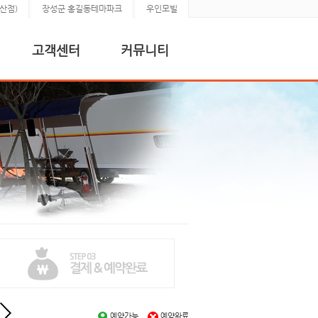
산점)
장성군 홍길동테마파크
우인모빌
고객센터
커뮤니티
예약가능
예약완료