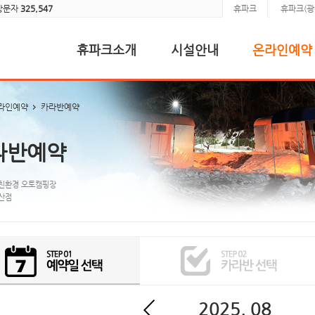
방문자
325,547
휴파크
휴파크(광
휴파크소개
시설안내
온라인예약
라인예약
카라반예약
라반예약
친환경 오토캠핑장
산점
2025. 08