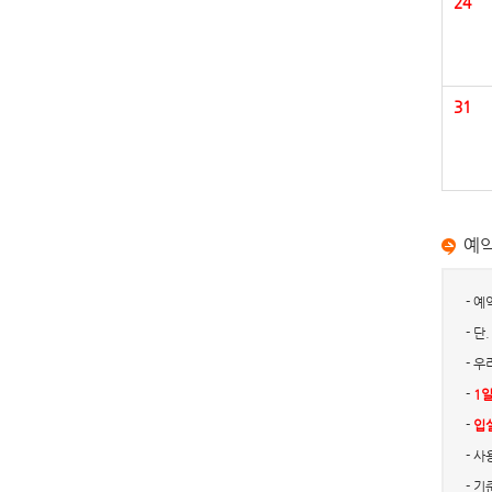
24
31
예
- 
- 
- 
-
1일
-
입
- 
- 