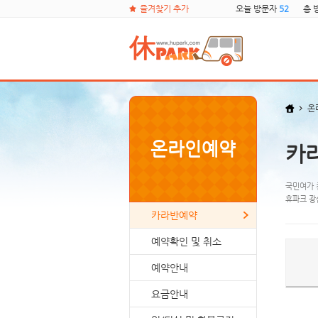
즐겨찾기 추가
오늘 방문자
52
총 
온
온라인예약
카
국민여가 
휴파크 광
카라반예약
예약확인 및 취소
예약안내
요금안내