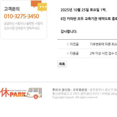
고객문의
2025년 10월 25일 토요일 1박
,
010-3275-3450
6인 카라반 모두 교육기관 예약으로 종
궁금하신 사항이나 불편한 사항이
있으시면 언제든지 연락주세요.
감사합니다.
∧ 이전글
기후변화에 따른 취소
∨ 다음글
2박 이상 사전 접수 
목록
휴파크 광산점 - 오토캠핑장
/ 광주광역시 광산구 탑동
통신판매업신고 2021-광주광산-0112 /
이메일 jshup
Copyright hupark. All rights reserved.