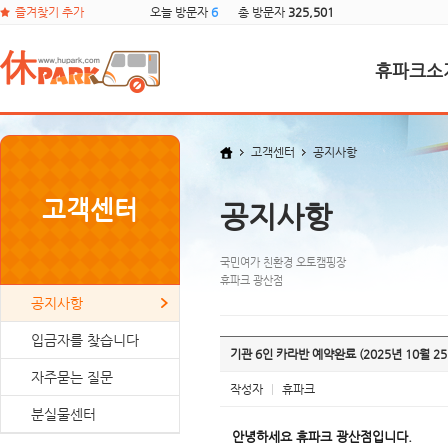
즐겨찾기 추가
오늘 방문자
6
총 방문자
325,501
휴파크소
고객센터
공지사항
고객센터
공지사항
국민여가 친환경 오토캠핑장
휴파크 광산점
공지사항
입금자를 찾습니다
기관 6인 카라반 예약완료 (2025년 10월 2
자주묻는 질문
작성자
|
휴파크
분실물센터
안녕하세요 휴파크 광산점입니다.